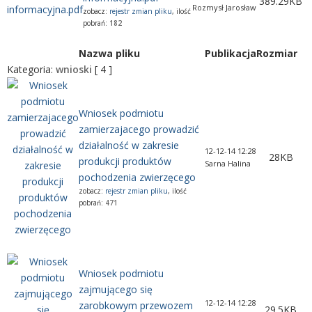
389.29KB
Rozmysł Jarosław
zobacz:
rejestr zmian pliku
, ilość
pobrań:
182
Nazwa pliku
Publikacja
Rozmiar
Kategoria:
wnioski
[ 4 ]
Wniosek podmiotu
zamierzajacego prowadzić
działalność w zakresie
12-12-14 12:28
28KB
produkcji produktów
Sarna Halina
pochodzenia zwierzęcego
zobacz:
rejestr zmian pliku
, ilość
pobrań:
471
Wniosek podmiotu
zajmującego się
12-12-14 12:28
zarobkowym przewozem
29.5KB