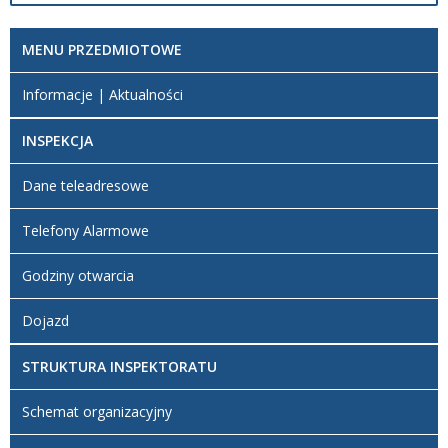
Opis zmian
Data
Osoba
Porównaj
MENU PRZEDMIOTOWE
Artykuł
środa,
został
23
Redaktor
Informacje | Aktualności
utworzony.
październik
BIP
2024 17:55
INSPEKCJA
Artykuł
środa,
został
23
Redaktor
Dane teleadresowe
zmieniony.
październik
BIP
2024 18:16
Dodane
Telefony Alarmowe
załączniki
Godziny otwarcia
RODO
Dojazd
STRUKTURA INSPEKTORATU
Schemat organizacyjny