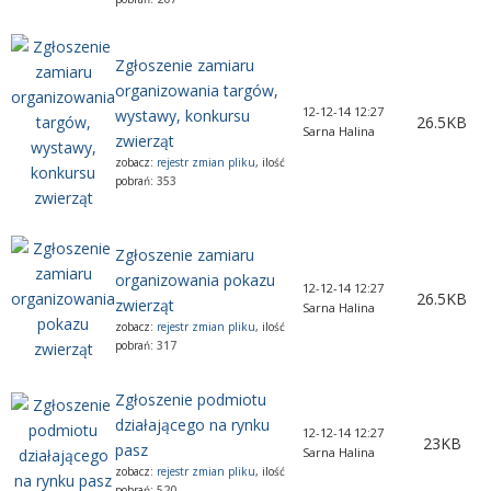
Zgłoszenie zamiaru
organizowania targów,
12-12-14 12:27
wystawy, konkursu
26.5KB
Sarna Halina
zwierząt
zobacz:
rejestr zmian pliku
, ilość
pobrań:
353
Zgłoszenie zamiaru
organizowania pokazu
12-12-14 12:27
26.5KB
zwierząt
Sarna Halina
zobacz:
rejestr zmian pliku
, ilość
pobrań:
317
Zgłoszenie podmiotu
działającego na rynku
12-12-14 12:27
23KB
pasz
Sarna Halina
zobacz:
rejestr zmian pliku
, ilość
pobrań:
520