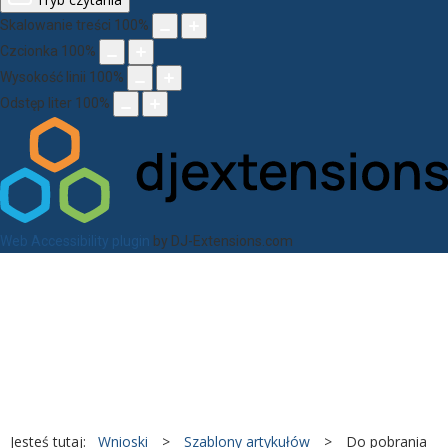
Skalowanie treści
100
%
Czcionka
100
%
Wysokość linii
100
%
Odstęp liter
100
%
Web Accessibility plugin
by DJ-Extensions.com
Jesteś tutaj:
Wnioski
>
Szablony artykułów
>
Do pobrania