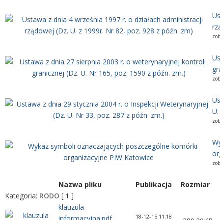
Us
rz
zo
Us
gr
zo
Us
U.
zo
Wy
or
zo
Nazwa pliku
Publikacja
Rozmiar
Kategoria:
RODO
[ 1 ]
klauzula
18-12-15 11:18
informacyjna.pdf