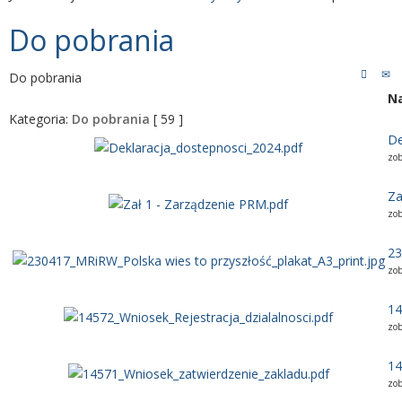
Do pobrania
Do pobrania
Na
Kategoria:
Do pobrania
[ 59 ]
De
zo
Za
zo
23
zo
14
zo
14
zo