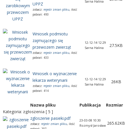
Sarna Halina
UPPZ
zobacz:
rejestr zmian pliku
, ilość
pobrań:
493
Wniosek podmiotu
zajmującego się
12-12-14 12:29
27.5KB
przewozem zwierząt
Sarna Halina
zobacz:
rejestr zmian pliku
, ilość
pobrań:
433
Wniosek o wyznaczenie
12-12-14 12:29
lekarza weterynarii
26KB
Sarna Halina
zobacz:
rejestr zmian pliku
, ilość
pobrań:
414
Nazwa pliku
Publikacja
Rozmiar
Kategoria:
zgłoszenia
[ 5 ]
zgloszenie pasieki.pdf
23-03-08 10:30
265.62KB
zobacz:
rejestr zmian pliku
, ilość
Rozmysł Jarosław
pobrań:
207