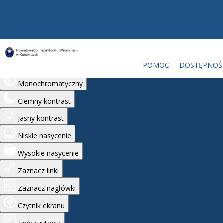
Ułatwienia dostępu
POMOC
DOSTĘPNOŚ
Odwróć kolory
Monochromatyczny
Ciemny kontrast
Jasny kontrast
Niskie nasycenie
Wysokie nasycenie
Zaznacz linki
Zaznacz nagłówki
Czytnik ekranu
Tryb czytania