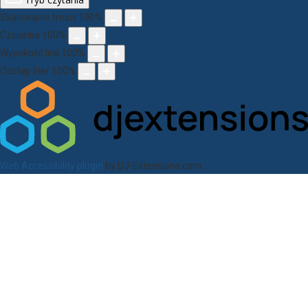
Skalowanie treści
100
%
Czcionka
100
%
Wysokość linii
100
%
Odstęp liter
100
%
Web Accessibility plugin
by DJ-Extensions.com