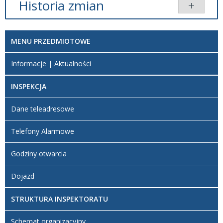
Historia zmian
Opis zmian
Data
Osoba
Porównaj
MENU PRZEDMIOTOWE
Artykuł
został
niedziela,
Redaktor
Informacje | Aktualności
utworzony.
17
BIP
listopad
INSPEKCJA
2024
10:58
Dane teleadresowe
Artykuł
piątek,
został
26
Redaktor
Telefony Alarmowe
zmieniony.
wrzesień
BIP
2025
Godziny otwarcia
09:05
Dojazd
STRUKTURA INSPEKTORATU
Schemat organizacyjny