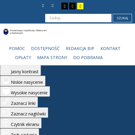
SZUKAJ
Ułatwienia dostępu
Odwróć kolory
POMOC
DOSTĘPNOŚĆ
REDAKCJA BIP
KONTAKT
Monochromatyczny
OPŁATY
MAPA STRONY
DO POBRANIA
Ciemny kontrast
Jasny kontrast
Niskie nasycenie
Wysokie nasycenie
Zaznacz linki
Zaznacz nagłówki
Czytnik ekranu
Tryb czytania