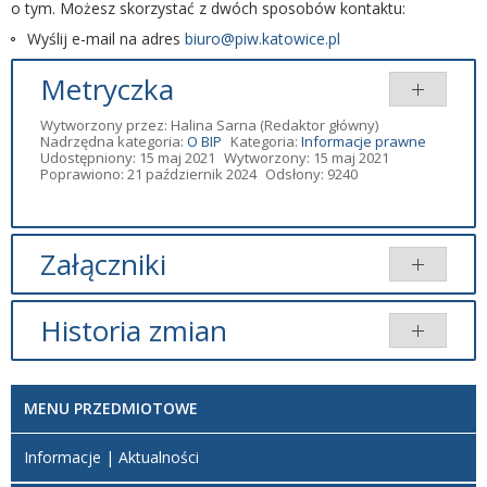
o tym. Możesz skorzystać z dwóch sposobów kontaktu:
Wyślij e-mail na adres
biuro@piw.katowice.pl
Metryczka
Wytworzony przez:
Halina Sarna
(Redaktor główny)
Nadrzędna kategoria:
O BIP
Kategoria:
Informacje prawne
Udostępniony: 15 maj 2021
Wytworzony: 15 maj 2021
Poprawiono: 21 październik 2024
Odsłony: 9240
Załączniki
Brak załączników.
Historia zmian
Opis zmian
Data
Osoba
Porównaj
MENU PRZEDMIOTOWE
Artykuł
poniedziałek,
został
21 październik
Redaktor
Informacje | Aktualności
zmieniony.
2024 17:02
BIP