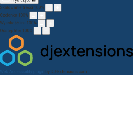
Skalowanie treści
100
%
Czcionka
100
%
Wysokość linii
100
%
Odstęp liter
100
%
Web Accessibility plugin
by DJ-Extensions.com