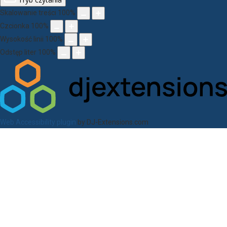
Skalowanie treści
100
%
Czcionka
100
%
Wysokość linii
100
%
Odstęp liter
100
%
Web Accessibility plugin
by DJ-Extensions.com