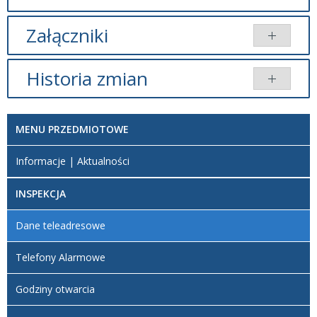
Załączniki
Brak załączników.
Historia zmian
Opis zmian
Data
Osoba
Porównaj
MENU PRZEDMIOTOWE
Artykuł
został
niedziela,
Redaktor
Informacje | Aktualności
utworzony.
17
BIP
listopad
INSPEKCJA
2024
16:48
Dane teleadresowe
Artykuł
środa,
został
16
Redaktor
Telefony Alarmowe
zmieniony.
kwiecień
BIP
2025
Godziny otwarcia
09:50