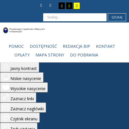
SZUKAJ
Ułatwienia dostępu
Odwróć kolory
POMOC
DOSTĘPNOŚĆ
REDAKCJA BIP
KONTAKT
Monochromatyczny
OPŁATY
MAPA STRONY
DO POBRANIA
Ciemny kontrast
Jasny kontrast
Niskie nasycenie
Wysokie nasycenie
Zaznacz linki
Zaznacz nagłówki
Czytnik ekranu
Tryb czytania