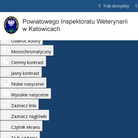
Tryb domyślny
Ułatwienia dostępu
Odwróć kolory
Monochromatyczny
Ciemny kontrast
Jasny kontrast
Niskie nasycenie
Wysokie nasycenie
Zaznacz linki
Zaznacz nagłówki
Czytnik ekranu
Tryb czytania