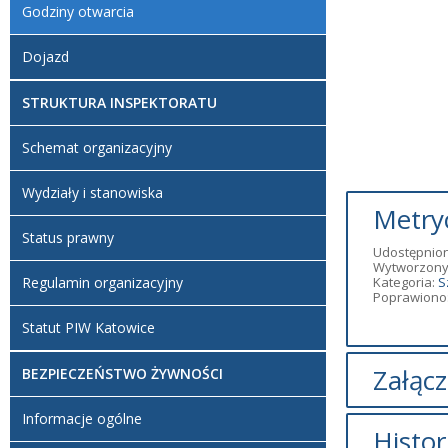
Godziny otwarcia
Dojazd
STRUKTURA INSPEKTORATU
Schemat organizacyjny
Wydziały i stanowiska
Metry
Status prawny
Udostępnion
Wytworzony
Regulamin organizacyjny
Kategoria:
S
Poprawiono:
Statut PIW Katowice
Załącz
BEZPIECZEŃSTWO ŻYWNOŚCI
Brak załąc
Informacje ogólne
Histor