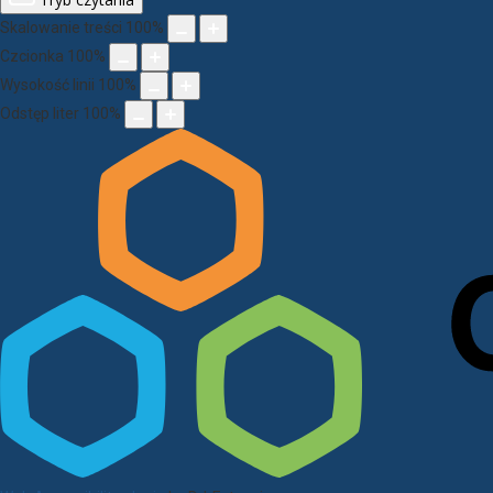
Skalowanie treści
100
%
Czcionka
100
%
Wysokość linii
100
%
Odstęp liter
100
%