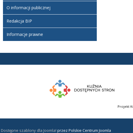
O informacji publicznej
Redakcja BIP
Informacje prawne
Projekt K
Dostępne szablony dla Joomla!
przez Polskie Centrum Joomla