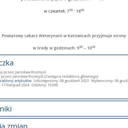
30 –
00
w czwartek:
7
18
Powiatowy Lekarz Weterynarii w Katowicach przyjmuje strony
30
30
w środy w godzinach:
9
– 10
czka
y przez:
Jarosław Rozmysł
 przez:
Jarosław Rozmysł
(Zastępca redaktora głównego)
zablony artykułów
Udostępniony: 06 grudzień 2023
Wytworzony: 06 grud
 17 listopad 2024
Odsłony: 15399
niki
zników.
ia zmian