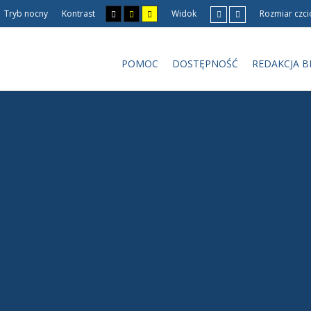
Tryb nocny
Kontrast
Widok
Rozmiar czci
POMOC
DOSTĘPNOŚĆ
REDAKCJA B