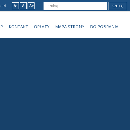
onki
A-
A
A+
SZUKAJ
IP
KONTAKT
OPŁATY
MAPA STRONY
DO POBRANIA