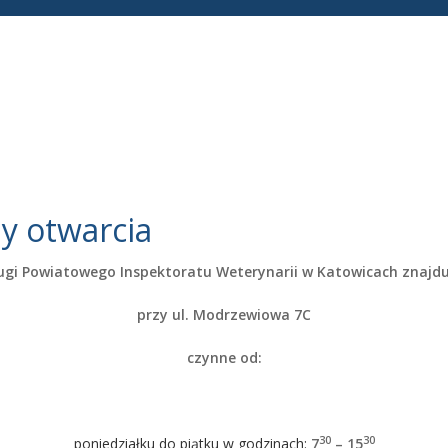
y otwarcia
ugi Powiatowego Inspektoratu Weterynarii w Katowicach znajdu
przy ul.
Modrzewiowa 7C
czynne od:
30
30
poniedziałku do piątku w godzinach:
7
– 15