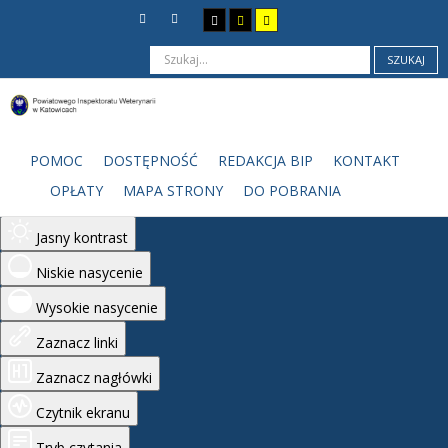
SZUKAJ
Ułatwienia dostępu
Odwróć kolory
POMOC
DOSTĘPNOŚĆ
REDAKCJA BIP
KONTAKT
Monochromatyczny
OPŁATY
MAPA STRONY
DO POBRANIA
Ciemny kontrast
Jasny kontrast
Niskie nasycenie
Wysokie nasycenie
Zaznacz linki
Zaznacz nagłówki
Czytnik ekranu
Tryb czytania