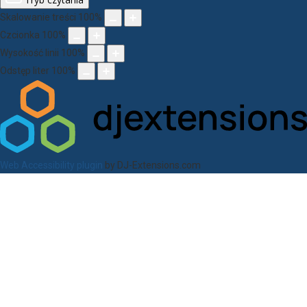
Skalowanie treści
100
%
Czcionka
100
%
Wysokość linii
100
%
Odstęp liter
100
%
Web Accessibility plugin
by DJ-Extensions.com